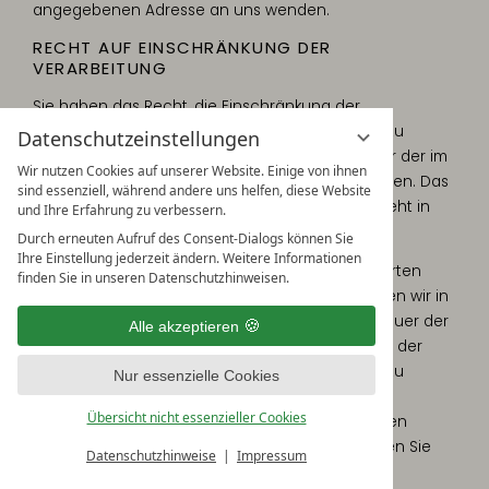
angegebenen Adresse an uns wenden.
RECHT AUF EINSCHRÄNKUNG DER
VERARBEITUNG
Sie haben das Recht, die Einschränkung der
Verarbeitung Ihrer personenbezogenen Daten zu
Datenschutzeinstellungen
verlangen. Hierzu können Sie sich jederzeit unter der im
Wir nutzen Cookies auf unserer Website. Einige von ihnen
Impressum angegebenen Adresse an uns wenden. Das
sind essenziell, während andere uns helfen, diese Website
Recht auf Einschränkung der Verarbeitung besteht in
und Ihre Erfahrung zu verbessern.
folgenden Fällen:
Durch erneuten Aufruf des Consent-Dialogs können Sie
Ihre Einstellung jederzeit ändern. Weitere Informationen
Wenn Sie die Richtigkeit Ihrer bei uns gespeicherten
finden Sie in unseren Datenschutzhinweisen.
personenbezogenen Daten bestreiten, benötigen wir in
der Regel Zeit, um dies zu überprüfen. Für die Dauer der
Alle akzeptieren
Prüfung haben Sie das Recht, die Einschränkung der
Verarbeitung Ihrer personenbezogenen Daten zu
Nur essenzielle Cookies
verlangen.
Übersicht nicht essenzieller Cookies
Wenn die Verarbeitung Ihrer personenbezogenen
Daten unrechtmäßig geschah/geschieht, können Sie
Datenschutzhinweise
Impressum
statt der Löschung die Einschränkung der