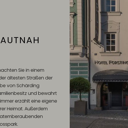
HAUTNAH
nachten Sie in einem
er ältesten Straßen der
 Erbe von Schärding
Familienbesitz und bewahrt
Zimmer erzählt eine eigene
erer Heimat. Außerdem
en atemberaubenden
losspark.