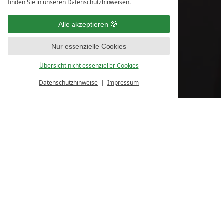
finden Sie in unseren Datenschutzhinweisen.
Alle akzeptieren
Nur essenzielle Cookies
Übersicht nicht essenzieller Cookies
Datenschutzhinweise
Impressum
DIREKTBUCHERVORTEIL
BEI BUCHUNG DER FLEXIBLEN RATE
BIS 12.00 UHR
AM ANREISETAG, KOSTENLOS STORNIERBAR.
BOUTIQUE-HOTEL FORSTINGER
KONTAKT
Boutique-Hotel Forstinger
Unterer Stadtplatz 3
4780 Schärding am Inn